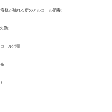
お客様が触れる所のアルコール消毒）
合欠勤）
ルコール消毒
配布
。）