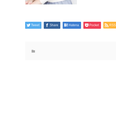
Tweet
Share
Hatena
Pocket
RSS