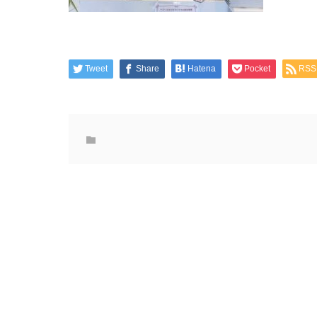
Tweet
Share
Hatena
Pocket
RSS