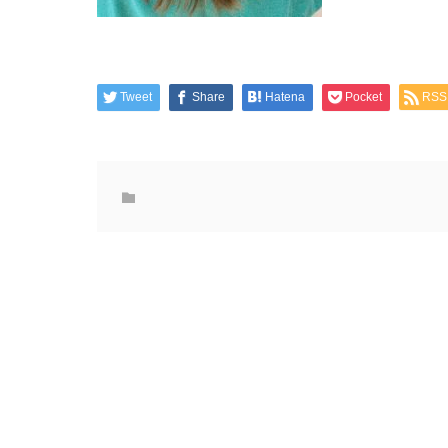
Tweet
Share
Hatena
Pocket
RSS