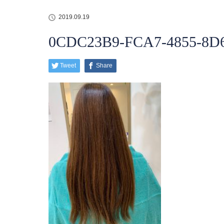
2019.09.19
0CDC23B9-FCA7-4855-8D6
Tweet
Share