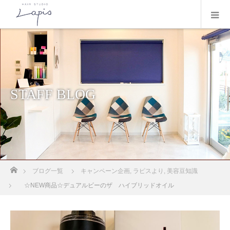
STAFF BLOG
ホーム
ブログ一覧
キャンペーン企画
,
ラピスより
,
美容豆知識
☆NEW商品☆デュアルビーのザ ハイブリッドオイル