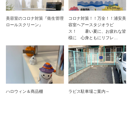
美容室のコロナ対策『衛生管理
コロナ対策！！万全！！浦安美
ロールスクリーン』
容室ヘアースタジオラピ
ス！ 暑い夏に、お疲れな皆
様に 心身ともにリフレ…
ハロウィン＆商品棚
ラピス駐車場ご案内～